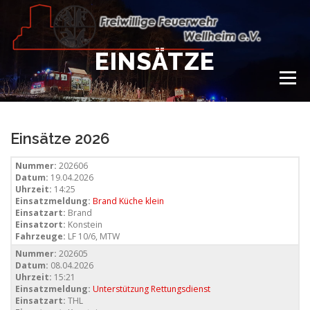
Zum
Inhalt
springen
EINSÄTZE
Menü
NEWS
VEREIN
150 JAHRE
FEUERWEHR
Einsätze 2026
Nummer:
202606
Datum:
19.04.2026
WIR IN BILDERN
TERMINE
IMPRESSUM
Uhrzeit:
14:25
Einsatzmeldung:
Brand Küche klein
Einsatzart:
Brand
Einsatzort:
Konstein
COOKIE-RICHTLINIE (EU)
Fahrzeuge:
LF 10/6, MTW
Nummer:
202605
Datum:
08.04.2026
Uhrzeit:
15:21
Einsatzmeldung:
Unterstützung Rettungsdienst
Einsatzart:
THL