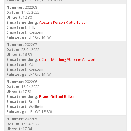
Fahrzeuge:
LF 10/6, LF 8/6, MTW
Nummer:
202208
Datum:
14.05.2022
Uhrzeit:
12:30
Einsatzmeldung:
Absturz Person Kletterfelsen
Einsatzart:
THL
Einsatzort:
Konstein
Fahrzeuge:
LF 10/6, MTW
Nummer:
202207
Datum:
23.04.2022
Uhrzeit:
16:35
Einsatzmeldung:
eCall – Meldung VU ohne Antwort
Einsatzart:
VU
Einsatzort:
Konstein
Fahrzeuge:
LF 10/6, MTW
Nummer:
202206
Datum:
16.04.2022
Uhrzeit:
17:51
Einsatzmeldung:
Brand Grill auf Balkon
Einsatzart:
Brand
Einsatzort:
Wellheim
Fahrzeuge:
LF 10/6, LF 8/6
Nummer:
202205
Datum:
16.04.2022
Uhrzeit:
17:34