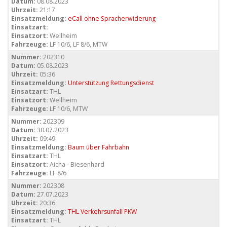
Datum:
08.08.2023
Uhrzeit:
21:17
Einsatzmeldung:
eCall ohne Spracherwiderung
Einsatzart:
Einsatzort:
Wellheim
Fahrzeuge:
LF 10/6, LF 8/6, MTW
Nummer:
202310
Datum:
05.08.2023
Uhrzeit:
05:36
Einsatzmeldung:
Unterstützung Rettungsdienst
Einsatzart:
THL
Einsatzort:
Wellheim
Fahrzeuge:
LF 10/6, MTW
Nummer:
202309
Datum:
30.07.2023
Uhrzeit:
09:49
Einsatzmeldung:
Baum über Fahrbahn
Einsatzart:
THL
Einsatzort:
Aicha - Biesenhard
Fahrzeuge:
LF 8/6
Nummer:
202308
Datum:
27.07.2023
Uhrzeit:
20:36
Einsatzmeldung:
THL Verkehrsunfall PKW
Einsatzart:
THL