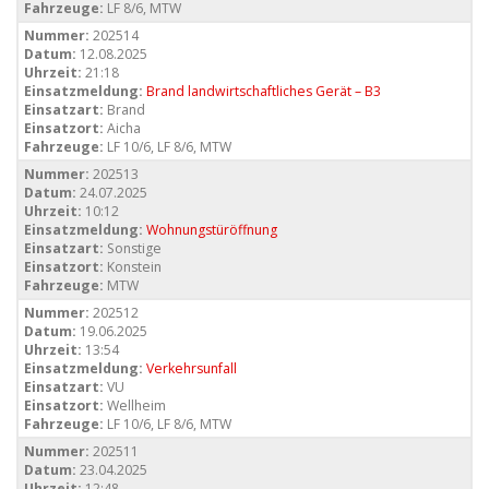
Fahrzeuge:
LF 8/6, MTW
Nummer:
202514
Datum:
12.08.2025
Uhrzeit:
21:18
Einsatzmeldung:
Brand landwirtschaftliches Gerät – B3
Einsatzart:
Brand
Einsatzort:
Aicha
Fahrzeuge:
LF 10/6, LF 8/6, MTW
Nummer:
202513
Datum:
24.07.2025
Uhrzeit:
10:12
Einsatzmeldung:
Wohnungstüröffnung
Einsatzart:
Sonstige
Einsatzort:
Konstein
Fahrzeuge:
MTW
Nummer:
202512
Datum:
19.06.2025
Uhrzeit:
13:54
Einsatzmeldung:
Verkehrsunfall
Einsatzart:
VU
Einsatzort:
Wellheim
Fahrzeuge:
LF 10/6, LF 8/6, MTW
Nummer:
202511
Datum:
23.04.2025
Uhrzeit:
12:48