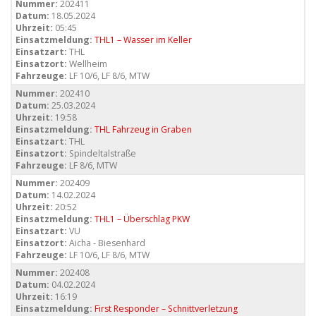
Nummer:
202411
Datum:
18.05.2024
Uhrzeit:
05:45
Einsatzmeldung:
THL1 – Wasser im Keller
Einsatzart:
THL
Einsatzort:
Wellheim
Fahrzeuge:
LF 10/6, LF 8/6, MTW
Nummer:
202410
Datum:
25.03.2024
Uhrzeit:
19:58
Einsatzmeldung:
THL Fahrzeug in Graben
Einsatzart:
THL
Einsatzort:
Spindeltalstraße
Fahrzeuge:
LF 8/6, MTW
Nummer:
202409
Datum:
14.02.2024
Uhrzeit:
20:52
Einsatzmeldung:
THL1 – Überschlag PKW
Einsatzart:
VU
Einsatzort:
Aicha - Biesenhard
Fahrzeuge:
LF 10/6, LF 8/6, MTW
Nummer:
202408
Datum:
04.02.2024
Uhrzeit:
16:19
Einsatzmeldung:
First Responder – Schnittverletzung