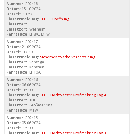
Nummer:
202418
Datum:
15.10.2024
Uhrzeit:
01:57
Einsatzmeldung:
THL – Türöffnung
Einsatzart:
Einsatzort:
Wellheim
Fahrzeuge:
LF 8/6, MTW
Nummer:
202417
Datum:
21.09.2024
Uhrzeit:
17:30
Einsatzmeldung:
Sicherheitswache Veranstaltung
Einsatzart:
Sonstige
Einsatzort:
Konstein
Fahrzeuge:
LF 10/6
Nummer:
202416
Datum:
06.06.2024
Uhrzeit:
15:00
Einsatzmeldung:
THL – Hochwasser Großmehring Tag 4
Einsatzart:
THL
Einsatzort:
Großmehring
Fahrzeuge:
MTW
Nummer:
202415
Datum:
05.06.2024
Uhrzeit:
05:00
Einsatzmeldung:
THL – Hochwasser Großmehring Tag 3