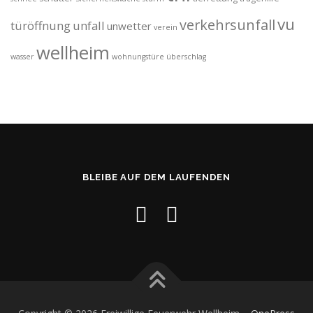
vu
verkehrsunfall
türöffnung
unfall
unwetter
verein
wellheim
wasser
wohnungstüre
überschlag
BLEIBE AUF DEM LAUFENDEN