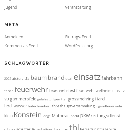
Jugend
Veranstaltung
META
Anmelden
Eintrags-Feed
Kommentar-Feed
WordPress.org
SCHLAGWÖRTER
einsatz
brand
baum
fahrbahn
B3
2022
absturz
ecall
feuerwehr
feuerwehrfest
feuerwehr wellheim einsatz
felsen
gammersfeld
Hard
grossmehring
VU
gefahrstoff
gewitter
hochwasser
Jahreshauptversammlung
hubschrauber
jugendfeuerwehr
Konstein
pkw
rettungsdienst
klein
Motorrad
lange
nacht
thl
schutter
tierrettung
tragehilfe
schnee
Sicherheitswache
sturm