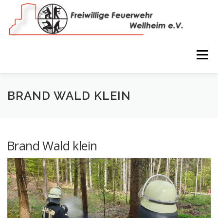
Zum
Inhalt
springen
Menü
NEWS
VEREIN
150 JAHRE
FEUERWEHR
BRAND WALD KLEIN
WIR IN BILDERN
TERMINE
IMPRESSUM
Brand Wald klein
COOKIE-RICHTLINIE (EU)