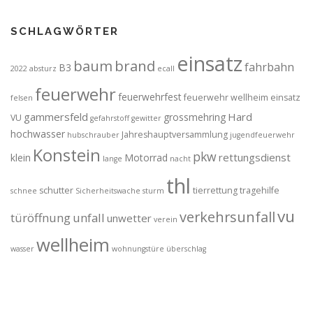
SCHLAGWÖRTER
einsatz
brand
baum
fahrbahn
B3
2022
absturz
ecall
feuerwehr
feuerwehrfest
feuerwehr wellheim einsatz
felsen
gammersfeld
Hard
grossmehring
VU
gefahrstoff
gewitter
hochwasser
Jahreshauptversammlung
hubschrauber
jugendfeuerwehr
Konstein
pkw
rettungsdienst
klein
Motorrad
lange
nacht
thl
schutter
tierrettung
tragehilfe
schnee
Sicherheitswache
sturm
vu
verkehrsunfall
türöffnung
unfall
unwetter
verein
wellheim
wasser
wohnungstüre
überschlag