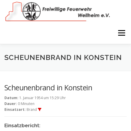
Zum
Inhalt
springen
Menü
NEWS
VEREIN
150 JAHRE
FEUERWEHR
SCHEUNENBRAND IN KONSTEIN
WIR IN BILDERN
TERMINE
IMPRESSUM
Scheunenbrand in Konstein
Datum:
1. Januar 1954 um 15:29 Uhr
COOKIE-RICHTLINIE (EU)
Dauer:
0 Minuten
Einsatzart:
Brand
Einsatzbericht: