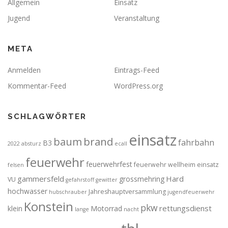
Allgemein
Einsatz
Jugend
Veranstaltung
META
Anmelden
Eintrags-Feed
Kommentar-Feed
WordPress.org
SCHLAGWÖRTER
einsatz
brand
baum
fahrbahn
B3
2022
absturz
ecall
feuerwehr
feuerwehrfest
feuerwehr wellheim einsatz
felsen
gammersfeld
Hard
grossmehring
VU
gefahrstoff
gewitter
hochwasser
Jahreshauptversammlung
hubschrauber
jugendfeuerwehr
Konstein
pkw
rettungsdienst
klein
Motorrad
lange
nacht