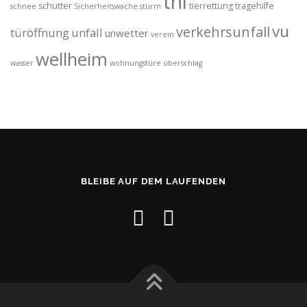
thl
schutter
tierrettung
tragehilfe
schnee
Sicherheitswache
sturm
vu
verkehrsunfall
türöffnung
unfall
unwetter
verein
wellheim
wasser
wohnungstüre
überschlag
BLEIBE AUF DEM LAUFENDEN