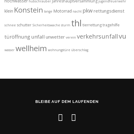
hochwasser
Jahreshauptversammlung
hubschrauber
jugendfeuerwehr
Konstein
pkw
rettungsdienst
klein
Motorrad
lange
nacht
thl
schutter
tierrettung
tragehilfe
schnee
Sicherheitswache
sturm
vu
verkehrsunfall
türöffnung
unfall
unwetter
verein
wellheim
wasser
wohnungstüre
überschlag
BLEIBE AUF DEM LAUFENDEN