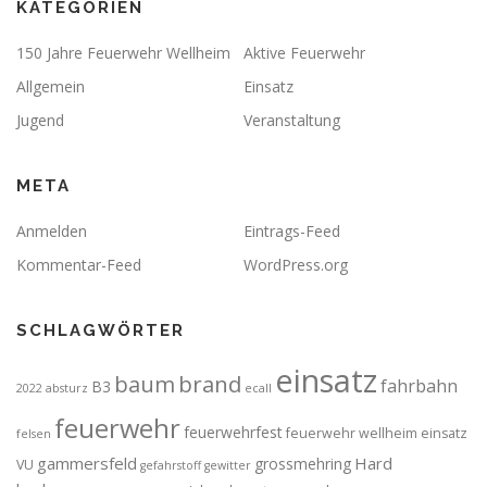
KATEGORIEN
150 Jahre Feuerwehr Wellheim
Aktive Feuerwehr
Allgemein
Einsatz
Jugend
Veranstaltung
META
Anmelden
Eintrags-Feed
Kommentar-Feed
WordPress.org
SCHLAGWÖRTER
einsatz
brand
baum
fahrbahn
B3
2022
absturz
ecall
feuerwehr
feuerwehrfest
feuerwehr wellheim einsatz
felsen
gammersfeld
Hard
grossmehring
VU
gefahrstoff
gewitter