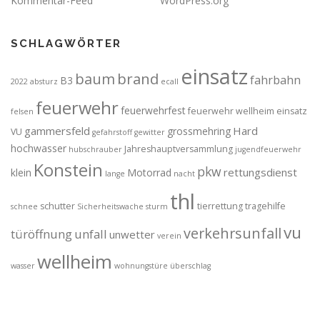
Kommentar-Feed
WordPress.org
SCHLAGWÖRTER
einsatz
brand
baum
fahrbahn
B3
2022
absturz
ecall
feuerwehr
feuerwehrfest
feuerwehr wellheim einsatz
felsen
gammersfeld
Hard
grossmehring
VU
gefahrstoff
gewitter
hochwasser
Jahreshauptversammlung
hubschrauber
jugendfeuerwehr
Konstein
pkw
rettungsdienst
klein
Motorrad
lange
nacht
thl
schutter
tierrettung
tragehilfe
schnee
Sicherheitswache
sturm
vu
verkehrsunfall
türöffnung
unfall
unwetter
verein
wellheim
wasser
wohnungstüre
überschlag