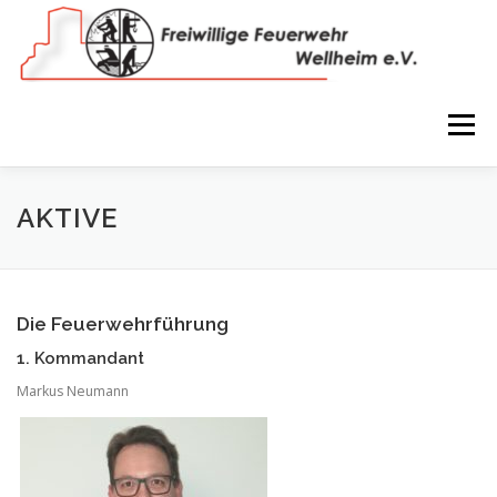
Zum
Inhalt
springen
Menü
NEWS
VEREIN
150 JAHRE
FEUERWEHR
AKTIVE
WIR IN BILDERN
TERMINE
IMPRESSUM
Die Feuerwehrführung
1. Kommandant
COOKIE-RICHTLINIE (EU)
Markus Neumann