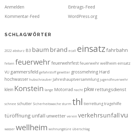
Anmelden
Eintrags-Feed
Kommentar-Feed
WordPress.org
SCHLAGWÖRTER
einsatz
brand
baum
fahrbahn
B3
2022
absturz
ecall
feuerwehr
feuerwehrfest
feuerwehr wellheim einsatz
felsen
gammersfeld
Hard
grossmehring
VU
gefahrstoff
gewitter
hochwasser
Jahreshauptversammlung
hubschrauber
jugendfeuerwehr
Konstein
pkw
rettungsdienst
klein
Motorrad
lange
nacht
thl
schutter
tierrettung
tragehilfe
schnee
Sicherheitswache
sturm
vu
verkehrsunfall
türöffnung
unfall
unwetter
verein
wellheim
wasser
wohnungstüre
überschlag