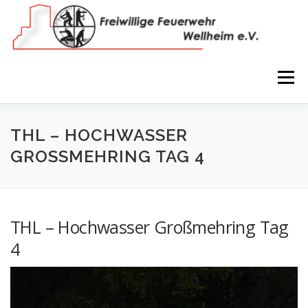
Zum
Inhalt
springen
Menü
NEWS
VEREIN
150 JAHRE
FEUERWEHR
THL – HOCHWASSER
GROSSMEHRING TAG 4
WIR IN BILDERN
TERMINE
IMPRESSUM
THL – Hochwasser Großmehring Tag
COOKIE-RICHTLINIE (EU)
4