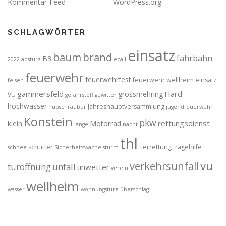
Kommentar-Feed
WordPress.org
SCHLAGWÖRTER
einsatz
brand
baum
fahrbahn
B3
2022
absturz
ecall
feuerwehr
feuerwehrfest
feuerwehr wellheim einsatz
felsen
gammersfeld
Hard
grossmehring
VU
gefahrstoff
gewitter
hochwasser
Jahreshauptversammlung
hubschrauber
jugendfeuerwehr
Konstein
pkw
rettungsdienst
klein
Motorrad
lange
nacht
thl
schutter
tierrettung
tragehilfe
schnee
Sicherheitswache
sturm
vu
verkehrsunfall
türöffnung
unfall
unwetter
verein
wellheim
wasser
wohnungstüre
überschlag