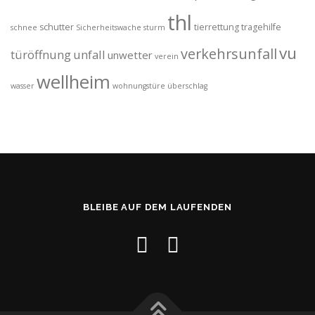
thl
schutter
tierrettung
tragehilfe
schnee
Sicherheitswache
sturm
vu
verkehrsunfall
türöffnung
unfall
unwetter
verein
wellheim
wasser
wohnungstüre
überschlag
BLEIBE AUF DEM LAUFENDEN