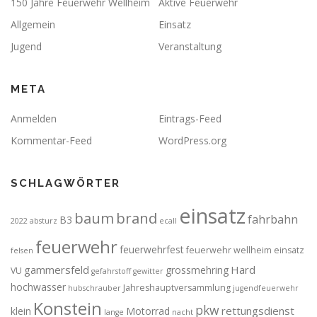
150 Jahre Feuerwehr Wellheim
Aktive Feuerwehr
Allgemein
Einsatz
Jugend
Veranstaltung
META
Anmelden
Eintrags-Feed
Kommentar-Feed
WordPress.org
SCHLAGWÖRTER
einsatz
brand
baum
fahrbahn
B3
2022
absturz
ecall
feuerwehr
feuerwehrfest
feuerwehr wellheim einsatz
felsen
gammersfeld
Hard
grossmehring
VU
gefahrstoff
gewitter
hochwasser
Jahreshauptversammlung
hubschrauber
jugendfeuerwehr
Konstein
pkw
rettungsdienst
klein
Motorrad
lange
nacht