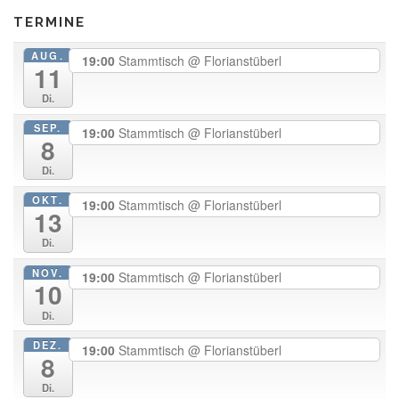
t
TERMINE
i
AUG.
19:00
Stammtisch
@ Florianstüberl
o
11
n
Di.
SEP.
19:00
Stammtisch
@ Florianstüberl
8
Di.
OKT.
19:00
Stammtisch
@ Florianstüberl
13
Di.
NOV.
19:00
Stammtisch
@ Florianstüberl
10
Di.
DEZ.
19:00
Stammtisch
@ Florianstüberl
8
Di.