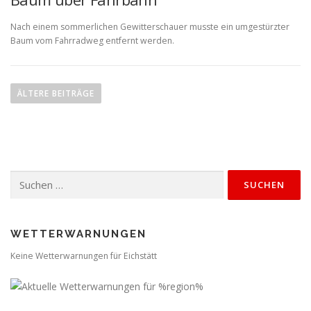
Nach einem sommerlichen Gewitterschauer musste ein umgestürzter
Baum vom Fahrradweg entfernt werden.
B
e
ÄLTERE BEITRÄGE
i
t
r
a
Suchen
g
nach:
s
n
a
WETTERWARNUNGEN
v
Keine Wetterwarnungen für Eichstätt
i
g
a