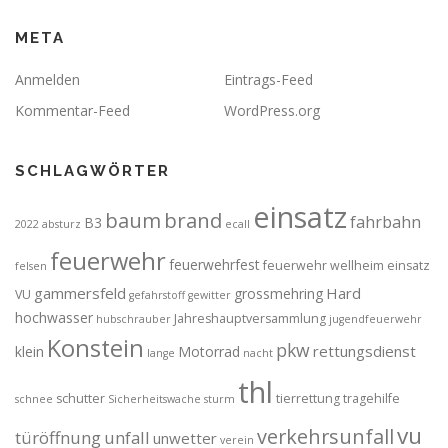
META
Anmelden
Eintrags-Feed
Kommentar-Feed
WordPress.org
SCHLAGWÖRTER
einsatz
brand
baum
fahrbahn
B3
2022
absturz
ecall
feuerwehr
feuerwehrfest
feuerwehr wellheim einsatz
felsen
gammersfeld
Hard
grossmehring
VU
gefahrstoff
gewitter
hochwasser
Jahreshauptversammlung
hubschrauber
jugendfeuerwehr
Konstein
pkw
rettungsdienst
klein
Motorrad
lange
nacht
thl
schutter
tierrettung
tragehilfe
schnee
Sicherheitswache
sturm
vu
verkehrsunfall
türöffnung
unfall
unwetter
verein