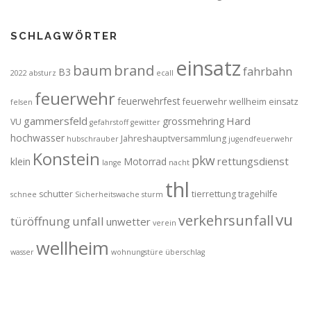
SCHLAGWÖRTER
einsatz
brand
baum
fahrbahn
B3
2022
absturz
ecall
feuerwehr
feuerwehrfest
feuerwehr wellheim einsatz
felsen
gammersfeld
Hard
grossmehring
VU
gefahrstoff
gewitter
hochwasser
Jahreshauptversammlung
hubschrauber
jugendfeuerwehr
Konstein
pkw
rettungsdienst
klein
Motorrad
lange
nacht
thl
schutter
tierrettung
tragehilfe
schnee
Sicherheitswache
sturm
vu
verkehrsunfall
türöffnung
unfall
unwetter
verein
wellheim
wasser
wohnungstüre
überschlag