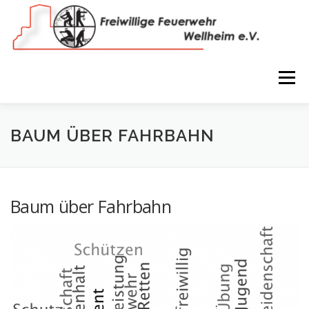
Zum
Inhalt
springen
Menü
NEWS
VEREIN
150 JAHRE
FEUERWEHR
BAUM ÜBER FAHRBAHN
WIR IN BILDERN
TERMINE
IMPRESSUM
Baum über Fahrbahn
COOKIE-RICHTLINIE (EU)