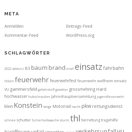
META
Anmelden
Eintrags-Feed
Kommentar-Feed
WordPress.org
SCHLAGWÖRTER
einsatz
brand
baum
fahrbahn
B3
2022
absturz
ecall
feuerwehr
feuerwehrfest
feuerwehr wellheim einsatz
felsen
gammersfeld
Hard
grossmehring
VU
gefahrstoff
gewitter
hochwasser
Jahreshauptversammlung
hubschrauber
jugendfeuerwehr
Konstein
pkw
rettungsdienst
klein
Motorrad
lange
nacht
thl
schutter
tierrettung
tragehilfe
schnee
Sicherheitswache
sturm
vu
verkehrsunfall
türöffnung
unfall
unwetter