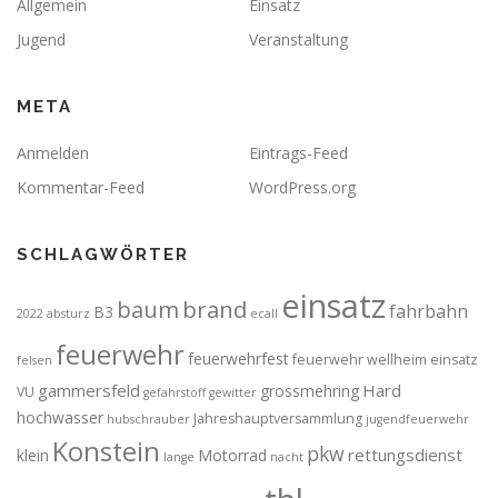
Allgemein
Einsatz
Jugend
Veranstaltung
META
Anmelden
Eintrags-Feed
Kommentar-Feed
WordPress.org
SCHLAGWÖRTER
einsatz
brand
baum
fahrbahn
B3
2022
absturz
ecall
feuerwehr
feuerwehrfest
feuerwehr wellheim einsatz
felsen
gammersfeld
Hard
grossmehring
VU
gefahrstoff
gewitter
hochwasser
Jahreshauptversammlung
hubschrauber
jugendfeuerwehr
Konstein
pkw
rettungsdienst
klein
Motorrad
lange
nacht