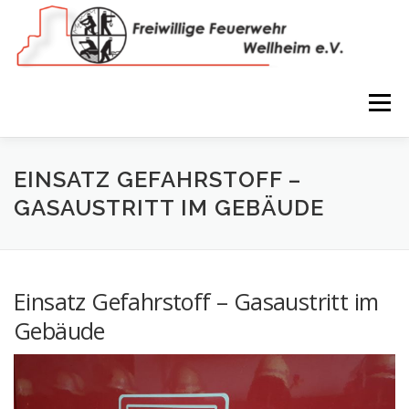
Zum
Inhalt
springen
Menü
NEWS
VEREIN
150 JAHRE
FEUERWEHR
EINSATZ GEFAHRSTOFF –
GASAUSTRITT IM GEBÄUDE
WIR IN BILDERN
TERMINE
IMPRESSUM
Einsatz Gefahrstoff – Gasaustritt im
COOKIE-RICHTLINIE (EU)
Gebäude