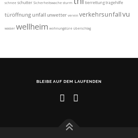
thl
schutter
tierrettung
tragehilfe
schnee
Sicherheitswache
sturm
vu
verkehrsunfall
türöffnung
unfall
unwetter
verein
wellheim
wasser
wohnungstüre
überschlag
BLEIBE AUF DEM LAUFENDEN