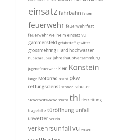
einsatz
fahrbahn
felsen
feuerwehr
feuerwehrfest
feuerwehr wellheim einsatz VU
gammersfeld
gefahrstoff
gewitter
Hard
grossmehring
hochwasser
Jahreshauptversammlung
hubschrauber
Konstein
klein
jugendfeuerwehr
pkw
Motorrad
lange
nacht
rettungsdienst
schutter
schnee
thl
tierrettung
Sicherheitswache
sturm
türöffnung
unfall
tragehilfe
unwetter
verein
vu
verkehrsunfall
wasser