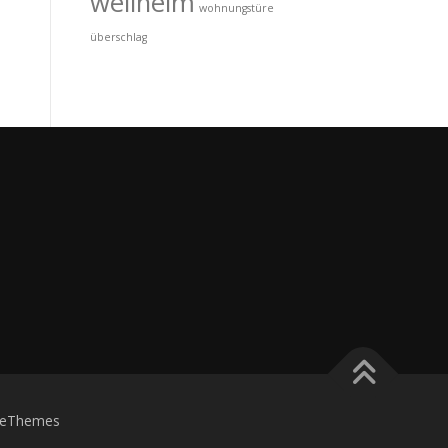
wellheim
wohnungstüre
überschlag
eThemes