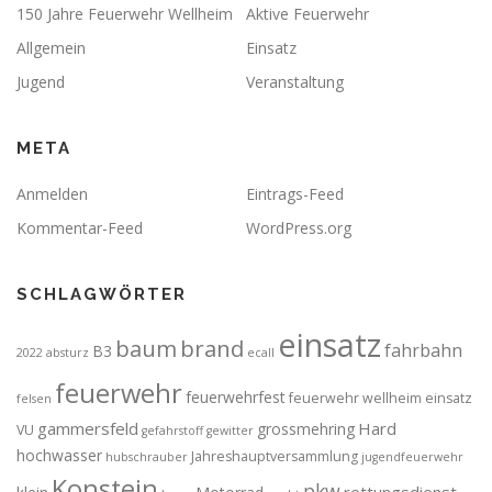
150 Jahre Feuerwehr Wellheim
Aktive Feuerwehr
Allgemein
Einsatz
Jugend
Veranstaltung
META
Anmelden
Eintrags-Feed
Kommentar-Feed
WordPress.org
SCHLAGWÖRTER
einsatz
brand
baum
fahrbahn
B3
2022
absturz
ecall
feuerwehr
feuerwehrfest
feuerwehr wellheim einsatz
felsen
gammersfeld
Hard
grossmehring
VU
gefahrstoff
gewitter
hochwasser
Jahreshauptversammlung
hubschrauber
jugendfeuerwehr
Konstein
pkw