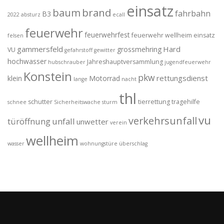
einsatz
brand
baum
fahrbahn
B3
2022
absturz
ecall
feuerwehr
feuerwehrfest
feuerwehr wellheim einsatz
felsen
gammersfeld
Hard
grossmehring
VU
gefahrstoff
gewitter
hochwasser
Jahreshauptversammlung
hubschrauber
jugendfeuerwehr
Konstein
pkw
rettungsdienst
klein
Motorrad
lange
nacht
thl
schutter
tierrettung
tragehilfe
schnee
Sicherheitswache
sturm
vu
verkehrsunfall
türöffnung
unfall
unwetter
verein
wellheim
wasser
wohnungstüre
überschlag