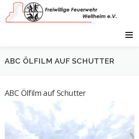
Zum
Inhalt
springen
Menü
NEWS
VEREIN
150 JAHRE
FEUERWEHR
ABC ÖLFILM AUF SCHUTTER
WIR IN BILDERN
TERMINE
IMPRESSUM
ABC Ölfilm auf Schutter
COOKIE-RICHTLINIE (EU)