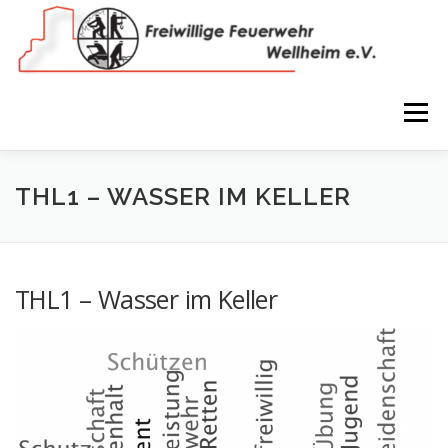
Zum
Inhalt
springen
Menü
NEWS
VEREIN
150 JAHRE
FEUERWEHR
THL1 – WASSER IM KELLER
WIR IN BILDERN
TERMINE
IMPRESSUM
THL1 – Wasser im Keller
COOKIE-RICHTLINIE (EU)