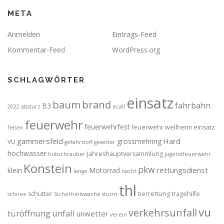
META
Anmelden
Eintrags-Feed
Kommentar-Feed
WordPress.org
SCHLAGWÖRTER
einsatz
brand
baum
fahrbahn
B3
2022
absturz
ecall
feuerwehr
feuerwehrfest
feuerwehr wellheim einsatz
felsen
gammersfeld
Hard
grossmehring
VU
gefahrstoff
gewitter
hochwasser
Jahreshauptversammlung
hubschrauber
jugendfeuerwehr
Konstein
pkw
rettungsdienst
klein
Motorrad
lange
nacht
thl
schutter
tierrettung
tragehilfe
schnee
Sicherheitswache
sturm
vu
verkehrsunfall
türöffnung
unfall
unwetter
verein