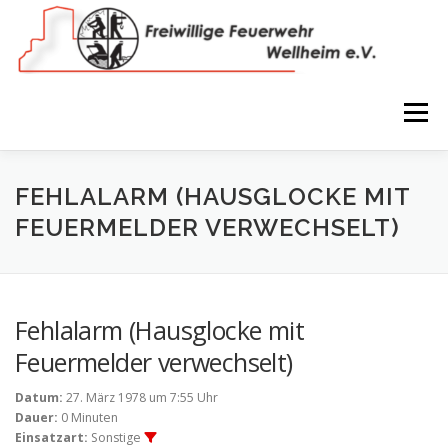
Zum
Inhalt
springen
Menü
NEWS
VEREIN
150 JAHRE
FEUERWEHR
FEHLALARM (HAUSGLOCKE MIT
FEUERMELDER VERWECHSELT)
WIR IN BILDERN
TERMINE
IMPRESSUM
Fehlalarm (Hausglocke mit
COOKIE-RICHTLINIE (EU)
Feuermelder verwechselt)
Datum:
27. März 1978 um 7:55 Uhr
Dauer:
0 Minuten
Einsatzart:
Sonstige