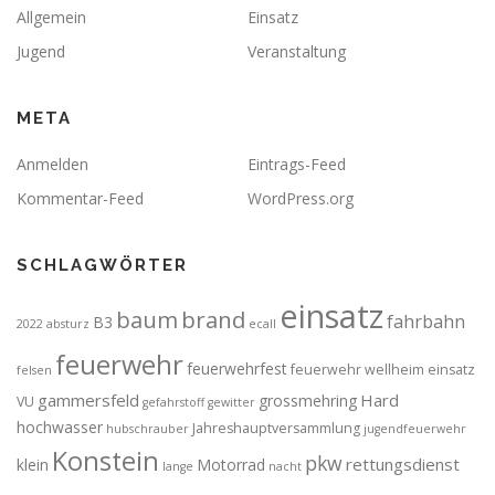
Allgemein
Einsatz
Jugend
Veranstaltung
META
Anmelden
Eintrags-Feed
Kommentar-Feed
WordPress.org
SCHLAGWÖRTER
einsatz
brand
baum
fahrbahn
B3
2022
absturz
ecall
feuerwehr
feuerwehrfest
feuerwehr wellheim einsatz
felsen
gammersfeld
Hard
grossmehring
VU
gefahrstoff
gewitter
hochwasser
Jahreshauptversammlung
hubschrauber
jugendfeuerwehr
Konstein
pkw
rettungsdienst
klein
Motorrad
lange
nacht