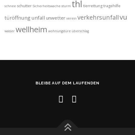
thl
schutter
tierrettung
tragehilfe
schnee
Sicherheitswache
sturm
vu
verkehrsunfall
türöffnung
unfall
unwetter
verein
wellheim
wasser
wohnungstüre
überschlag
BLEIBE AUF DEM LAUFENDEN