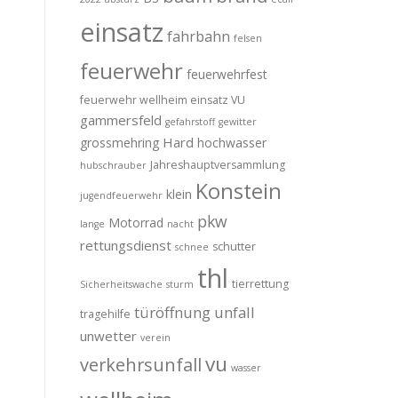
einsatz
fahrbahn
felsen
feuerwehr
feuerwehrfest
feuerwehr wellheim einsatz VU
gammersfeld
gefahrstoff
gewitter
Hard
grossmehring
hochwasser
Jahreshauptversammlung
hubschrauber
Konstein
klein
jugendfeuerwehr
pkw
Motorrad
lange
nacht
rettungsdienst
schutter
schnee
thl
tierrettung
Sicherheitswache
sturm
türöffnung
unfall
tragehilfe
unwetter
verein
vu
verkehrsunfall
wasser