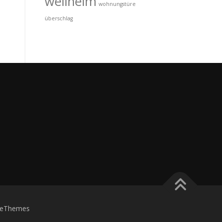
wellheim
wohnungstüre
überschlag
eThemes