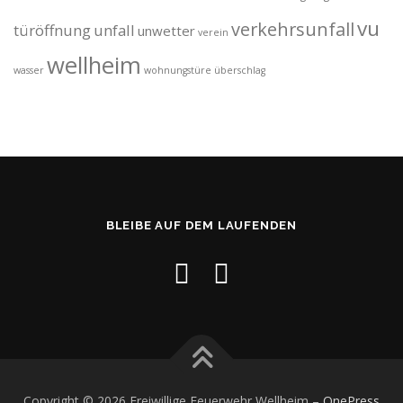
vu
verkehrsunfall
türöffnung
unfall
unwetter
verein
wellheim
wasser
wohnungstüre
überschlag
BLEIBE AUF DEM LAUFENDEN
Copyright © 2026 Freiwillige Feuerwehr Wellheim
–
OnePress