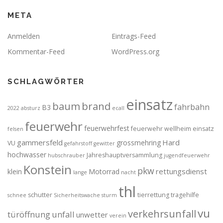
META
Anmelden
Eintrags-Feed
Kommentar-Feed
WordPress.org
SCHLAGWÖRTER
einsatz
brand
baum
fahrbahn
B3
2022
absturz
ecall
feuerwehr
feuerwehrfest
feuerwehr wellheim einsatz
felsen
gammersfeld
Hard
grossmehring
VU
gefahrstoff
gewitter
hochwasser
Jahreshauptversammlung
hubschrauber
jugendfeuerwehr
Konstein
pkw
rettungsdienst
klein
Motorrad
lange
nacht
thl
schutter
tierrettung
tragehilfe
schnee
Sicherheitswache
sturm
vu
verkehrsunfall
türöffnung
unfall
unwetter
verein