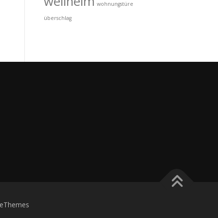
wellheim
wohnungstüre
überschlag
eThemes