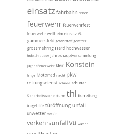
einsatz
fahrbahn
felsen
feuerwehr
feuerwehrfest
feuerwehr wellheim einsatz VU
gammersfeld
gefahrstoff
gewitter
Hard
grossmehring
hochwasser
Jahreshauptversammlung
hubschrauber
Konstein
klein
jugendfeuerwehr
pkw
Motorrad
lange
nacht
rettungsdienst
schutter
schnee
thl
tierrettung
Sicherheitswache
sturm
türöffnung
unfall
tragehilfe
unwetter
verein
vu
verkehrsunfall
wasser