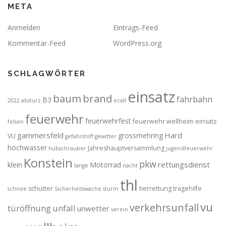
META
Anmelden
Eintrags-Feed
Kommentar-Feed
WordPress.org
SCHLAGWÖRTER
einsatz
brand
baum
fahrbahn
B3
2022
absturz
ecall
feuerwehr
feuerwehrfest
feuerwehr wellheim einsatz
felsen
gammersfeld
Hard
grossmehring
VU
gefahrstoff
gewitter
hochwasser
Jahreshauptversammlung
hubschrauber
jugendfeuerwehr
Konstein
pkw
rettungsdienst
klein
Motorrad
lange
nacht
thl
schutter
tierrettung
tragehilfe
schnee
Sicherheitswache
sturm
vu
verkehrsunfall
türöffnung
unfall
unwetter
verein