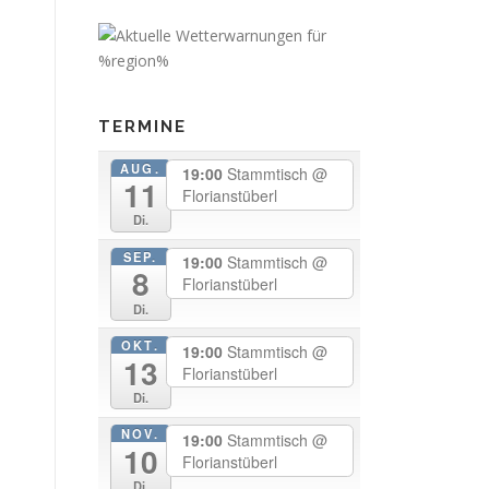
TERMINE
AUG.
19:00
Stammtisch
@
11
Florianstüberl
Di.
SEP.
19:00
Stammtisch
@
8
Florianstüberl
Di.
OKT.
19:00
Stammtisch
@
13
Florianstüberl
Di.
NOV.
19:00
Stammtisch
@
10
Florianstüberl
Di.