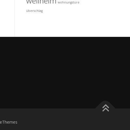
wellheim
wohnungstüre
überschlag
eThemes