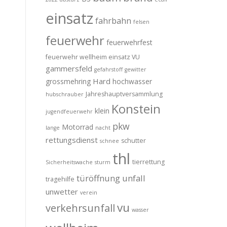
einsatz
fahrbahn
felsen
feuerwehr
feuerwehrfest
feuerwehr wellheim einsatz VU
gammersfeld
gefahrstoff
gewitter
Hard
grossmehring
hochwasser
Jahreshauptversammlung
hubschrauber
Konstein
klein
jugendfeuerwehr
pkw
Motorrad
lange
nacht
rettungsdienst
schutter
schnee
thl
tierrettung
Sicherheitswache
sturm
türöffnung
unfall
tragehilfe
unwetter
verein
vu
verkehrsunfall
wasser