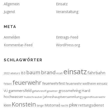
Allgemein
Einsatz
Jugend
Veranstaltung
META
Anmelden
Eintrags-Feed
Kommentar-Feed
WordPress.org
SCHLAGWÖRTER
einsatz
brand
baum
fahrbahn
B3
2022
absturz
ecall
feuerwehr
feuerwehrfest
feuerwehr wellheim einsatz
felsen
gammersfeld
Hard
grossmehring
VU
gefahrstoff
gewitter
hochwasser
Jahreshauptversammlung
hubschrauber
jugendfeuerwehr
Konstein
pkw
rettungsdienst
klein
Motorrad
lange
nacht