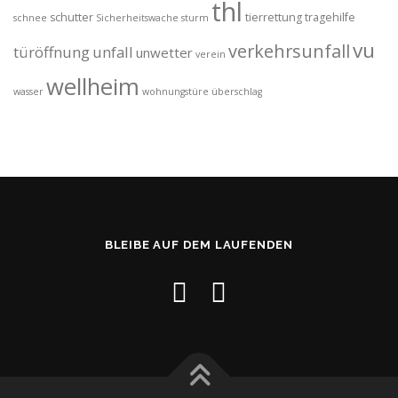
thl
schutter
tierrettung
tragehilfe
schnee
Sicherheitswache
sturm
vu
verkehrsunfall
türöffnung
unfall
unwetter
verein
wellheim
wasser
wohnungstüre
überschlag
BLEIBE AUF DEM LAUFENDEN