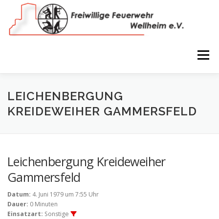
Zum
Inhalt
springen
Menü
NEWS
VEREIN
150 JAHRE
FEUERWEHR
LEICHENBERGUNG
KREIDEWEIHER GAMMERSFELD
WIR IN BILDERN
TERMINE
IMPRESSUM
Leichenbergung Kreideweiher
COOKIE-RICHTLINIE (EU)
Gammersfeld
Datum:
4. Juni 1979 um 7:55 Uhr
Dauer:
0 Minuten
Einsatzart:
Sonstige