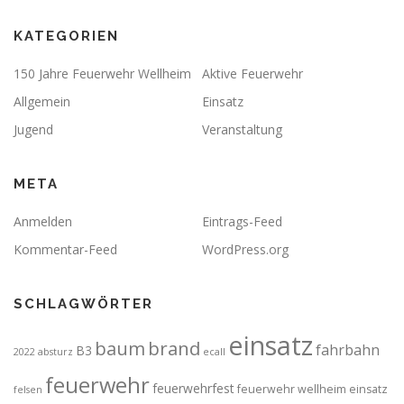
KATEGORIEN
150 Jahre Feuerwehr Wellheim
Aktive Feuerwehr
Allgemein
Einsatz
Jugend
Veranstaltung
META
Anmelden
Eintrags-Feed
Kommentar-Feed
WordPress.org
SCHLAGWÖRTER
einsatz
brand
baum
fahrbahn
B3
2022
absturz
ecall
feuerwehr
feuerwehrfest
feuerwehr wellheim einsatz
felsen