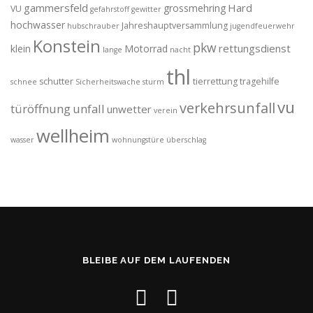
gammersfeld
Hard
grossmehring
VU
gefahrstoff
gewitter
hochwasser
Jahreshauptversammlung
hubschrauber
jugendfeuerwehr
Konstein
pkw
rettungsdienst
klein
Motorrad
lange
nacht
thl
schutter
tierrettung
tragehilfe
schnee
Sicherheitswache
sturm
vu
verkehrsunfall
türöffnung
unfall
unwetter
verein
wellheim
wasser
wohnungstüre
überschlag
BLEIBE AUF DEM LAUFENDEN