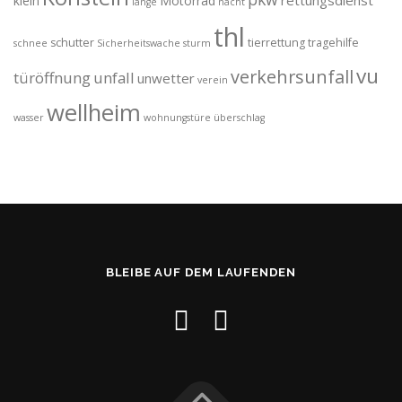
rettungsdienst
klein
Motorrad
lange
nacht
thl
schutter
tierrettung
tragehilfe
schnee
Sicherheitswache
sturm
vu
verkehrsunfall
türöffnung
unfall
unwetter
verein
wellheim
wasser
wohnungstüre
überschlag
BLEIBE AUF DEM LAUFENDEN