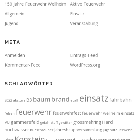
150 Jahre Feuerwehr Wellheim
Aktive Feuerwehr
Allgemein
Einsatz
Jugend
Veranstaltung
META
Anmelden
Eintrags-Feed
Kommentar-Feed
WordPress.org
SCHLAGWÖRTER
einsatz
brand
baum
fahrbahn
B3
2022
absturz
ecall
feuerwehr
feuerwehrfest
feuerwehr wellheim einsatz
felsen
gammersfeld
Hard
grossmehring
VU
gefahrstoff
gewitter
hochwasser
Jahreshauptversammlung
hubschrauber
jugendfeuerwehr
Konstein
pkw