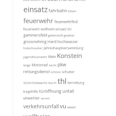
einsatz
fahrbahn
felsen
feuerwehr
feuerwehrfest
feuerwehr wellheim einsatz VU
gammersfeld
gefahrstoff
gewitter
Hard
grossmehring
hochwasser
Jahreshauptversammlung
hubschrauber
Konstein
klein
jugendfeuerwehr
pkw
Motorrad
lange
nacht
rettungsdienst
schutter
schnee
thl
tierrettung
Sicherheitswache
sturm
türöffnung
unfall
tragehilfe
unwetter
verein
vu
verkehrsunfall
wasser