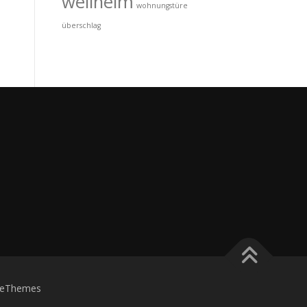
wellheim
wohnungstüre
überschlag
eThemes