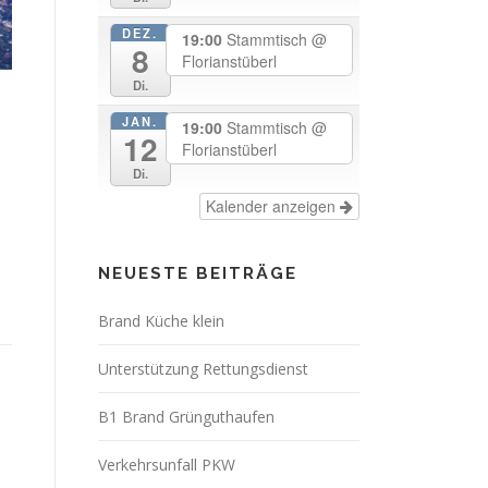
DEZ.
19:00
Stammtisch
@
8
Florianstüberl
Di.
JAN.
19:00
Stammtisch
@
12
Florianstüberl
Di.
Kalender anzeigen
NEUESTE BEITRÄGE
Brand Küche klein
Unterstützung Rettungsdienst
B1 Brand Grünguthaufen
n
Verkehrsunfall PKW