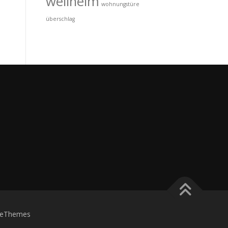
wellheim
wohnungstüre
überschlag
eThemes