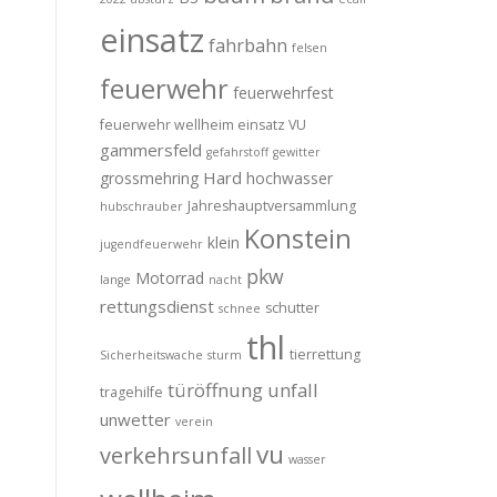
einsatz
fahrbahn
felsen
feuerwehr
feuerwehrfest
feuerwehr wellheim einsatz VU
gammersfeld
gefahrstoff
gewitter
Hard
grossmehring
hochwasser
Jahreshauptversammlung
hubschrauber
Konstein
klein
jugendfeuerwehr
pkw
Motorrad
lange
nacht
rettungsdienst
schutter
schnee
thl
tierrettung
Sicherheitswache
sturm
türöffnung
unfall
tragehilfe
unwetter
verein
vu
verkehrsunfall
wasser