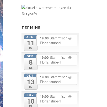
TERMINE
AUG.
19:00
Stammtisch
@
11
Florianstüberl
Di.
SEP.
19:00
Stammtisch
@
8
Florianstüberl
Di.
OKT.
19:00
Stammtisch
@
13
Florianstüberl
Di.
NOV.
19:00
Stammtisch
@
10
Florianstüberl
Di.