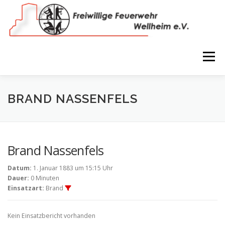
Zum
Inhalt
springen
Menü
NEWS
VEREIN
150 JAHRE
FEUERWEHR
BRAND NASSENFELS
WIR IN BILDERN
TERMINE
IMPRESSUM
Brand Nassenfels
Datum:
1. Januar 1883 um 15:15 Uhr
COOKIE-RICHTLINIE (EU)
Dauer:
0 Minuten
Einsatzart:
Brand
Kein Einsatzbericht vorhanden