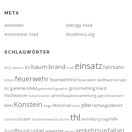
META
Anmelden
Eintrags-Feed
Kommentar-Feed
WordPress.org
SCHLAGWÖRTER
einsatz
brand
baum
fahrbahn
B3
2022
absturz
ecall
feuerwehr
feuerwehrfest
feuerwehr wellheim einsatz
felsen
gammersfeld
Hard
grossmehring
VU
gefahrstoff
gewitter
hochwasser
Jahreshauptversammlung
hubschrauber
jugendfeuerwehr
Konstein
pkw
rettungsdienst
klein
Motorrad
lange
nacht
thl
schutter
tierrettung
tragehilfe
schnee
Sicherheitswache
sturm
vu
verkehrsunfall
türöffnung
unfall
unwetter
verein