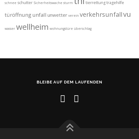
thl
schutter
tierrettung
tragehilfe
schnee
Sicherheitswache
sturm
vu
verkehrsunfall
türöffnung
unfall
unwetter
verein
wellheim
wasser
wohnungstüre
überschlag
BLEIBE AUF DEM LAUFENDEN