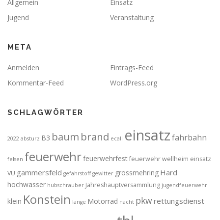
Allgemein
Einsatz
Jugend
Veranstaltung
META
Anmelden
Eintrags-Feed
Kommentar-Feed
WordPress.org
SCHLAGWÖRTER
einsatz
brand
baum
fahrbahn
B3
2022
absturz
ecall
feuerwehr
feuerwehrfest
feuerwehr wellheim einsatz
felsen
gammersfeld
Hard
grossmehring
VU
gefahrstoff
gewitter
hochwasser
Jahreshauptversammlung
hubschrauber
jugendfeuerwehr
Konstein
pkw
rettungsdienst
klein
Motorrad
lange
nacht