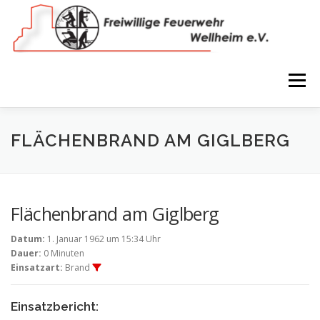
Zum
Inhalt
springen
Menü
NEWS
VEREIN
150 JAHRE
FEUERWEHR
FLÄCHENBRAND AM GIGLBERG
WIR IN BILDERN
TERMINE
IMPRESSUM
Flächenbrand am Giglberg
Datum:
1. Januar 1962 um 15:34 Uhr
COOKIE-RICHTLINIE (EU)
Dauer:
0 Minuten
Einsatzart:
Brand
Einsatzbericht: