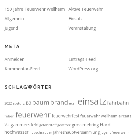
150 Jahre Feuerwehr Wellheim
Aktive Feuerwehr
Allgemein
Einsatz
Jugend
Veranstaltung
META
Anmelden
Eintrags-Feed
Kommentar-Feed
WordPress.org
SCHLAGWÖRTER
einsatz
brand
baum
fahrbahn
B3
2022
absturz
ecall
feuerwehr
feuerwehrfest
feuerwehr wellheim einsatz
felsen
gammersfeld
Hard
grossmehring
VU
gefahrstoff
gewitter
hochwasser
Jahreshauptversammlung
hubschrauber
jugendfeuerwehr