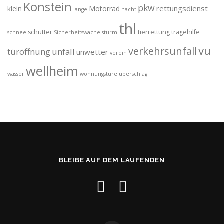
Konstein
pkw
rettungsdienst
klein
Motorrad
lange
nacht
thl
schutter
tierrettung
tragehilfe
schnee
Sicherheitswache
sturm
vu
verkehrsunfall
türöffnung
unfall
unwetter
verein
wellheim
wasser
wohnungstüre
überschlag
BLEIBE AUF DEM LAUFENDEN