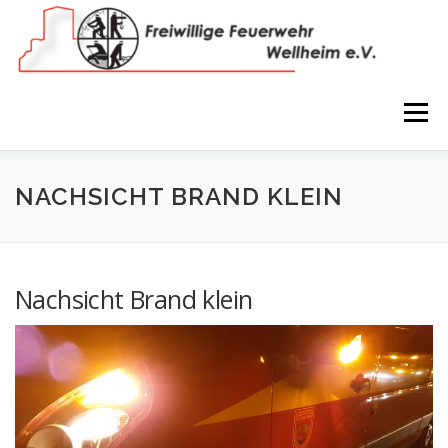
Zum
Inhalt
springen
Menü
NEWS
VEREIN
150 JAHRE
FEUERWEHR
NACHSICHT BRAND KLEIN
WIR IN BILDERN
TERMINE
IMPRESSUM
Nachsicht Brand klein
COOKIE-RICHTLINIE (EU)