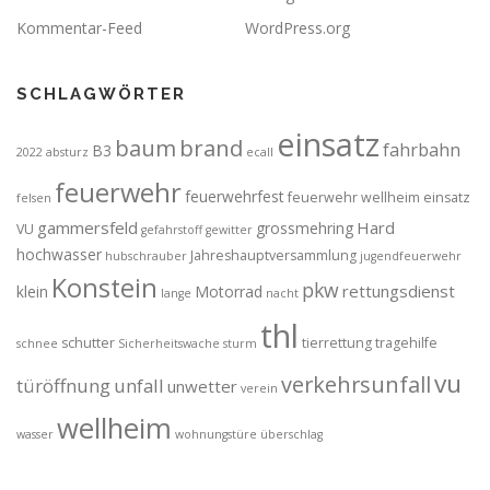
Kommentar-Feed
WordPress.org
SCHLAGWÖRTER
einsatz
brand
baum
fahrbahn
B3
2022
absturz
ecall
feuerwehr
feuerwehrfest
feuerwehr wellheim einsatz
felsen
gammersfeld
Hard
grossmehring
VU
gefahrstoff
gewitter
hochwasser
Jahreshauptversammlung
hubschrauber
jugendfeuerwehr
Konstein
pkw
rettungsdienst
klein
Motorrad
lange
nacht
thl
schutter
tierrettung
tragehilfe
schnee
Sicherheitswache
sturm
vu
verkehrsunfall
türöffnung
unfall
unwetter
verein
wellheim
wasser
wohnungstüre
überschlag