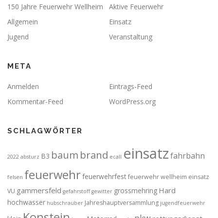
150 Jahre Feuerwehr Wellheim
Aktive Feuerwehr
Allgemein
Einsatz
Jugend
Veranstaltung
META
Anmelden
Eintrags-Feed
Kommentar-Feed
WordPress.org
SCHLAGWÖRTER
einsatz
brand
baum
fahrbahn
B3
2022
absturz
ecall
feuerwehr
feuerwehrfest
feuerwehr wellheim einsatz
felsen
gammersfeld
Hard
grossmehring
VU
gefahrstoff
gewitter
hochwasser
Jahreshauptversammlung
hubschrauber
jugendfeuerwehr
Konstein