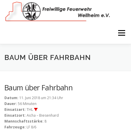
Zum
Inhalt
springen
Menü
NEWS
VEREIN
150 JAHRE
FEUERWEHR
BAUM ÜBER FAHRBAHN
WIR IN BILDERN
TERMINE
IMPRESSUM
Baum über Fahrbahn
Datum:
11. Juni 2018 um 21:34 Uhr
COOKIE-RICHTLINIE (EU)
Dauer:
56 Minuten
Einsatzart:
THL
Einsatzort:
Aicha – Biesenhard
Mannschaftsstärke:
8
Fahrzeuge:
LF 8/6