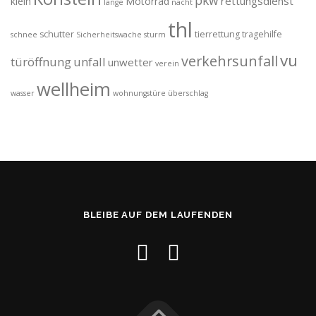
pkw
rettungsdienst
klein
Motorrad
lange
nacht
thl
schutter
tierrettung
tragehilfe
schnee
Sicherheitswache
sturm
vu
verkehrsunfall
türöffnung
unfall
unwetter
verein
wellheim
wasser
wohnungstüre
überschlag
BLEIBE AUF DEM LAUFENDEN