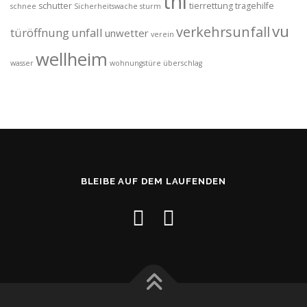
thl
schutter
tierrettung
tragehilfe
schnee
Sicherheitswache
sturm
vu
verkehrsunfall
türöffnung
unfall
unwetter
verein
wellheim
wasser
wohnungstüre
überschlag
BLEIBE AUF DEM LAUFENDEN