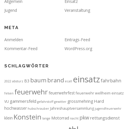
Allgemein
Einsatz
Jugend
Veranstaltung
META
Anmelden
Eintrags-Feed
Kommentar-Feed
WordPress.org
SCHLAGWÖRTER
einsatz
brand
baum
fahrbahn
B3
2022
absturz
ecall
feuerwehr
feuerwehrfest
feuerwehr wellheim einsatz
felsen
gammersfeld
Hard
grossmehring
VU
gefahrstoff
gewitter
hochwasser
Jahreshauptversammlung
hubschrauber
jugendfeuerwehr
Konstein
pkw
rettungsdienst
klein
Motorrad
lange
nacht