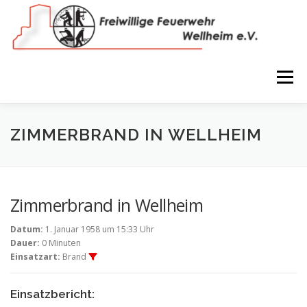
Zum
Inhalt
springen
Menü
NEWS
VEREIN
150 JAHRE
FEUERWEHR
ZIMMERBRAND IN WELLHEIM
WIR IN BILDERN
TERMINE
IMPRESSUM
Zimmerbrand in Wellheim
Datum:
1. Januar 1958 um 15:33 Uhr
COOKIE-RICHTLINIE (EU)
Dauer:
0 Minuten
Einsatzart:
Brand
Einsatzbericht: