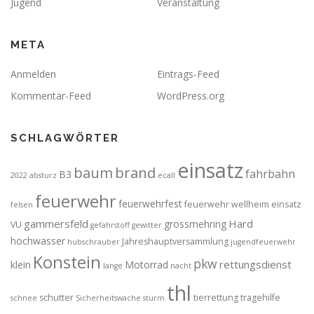
Jugend
Veranstaltung
META
Anmelden
Eintrags-Feed
Kommentar-Feed
WordPress.org
SCHLAGWÖRTER
einsatz
brand
baum
fahrbahn
B3
2022
absturz
ecall
feuerwehr
feuerwehrfest
feuerwehr wellheim einsatz
felsen
gammersfeld
Hard
grossmehring
VU
gefahrstoff
gewitter
hochwasser
Jahreshauptversammlung
hubschrauber
jugendfeuerwehr
Konstein
pkw
rettungsdienst
klein
Motorrad
lange
nacht
thl
schutter
tierrettung
tragehilfe
schnee
Sicherheitswache
sturm