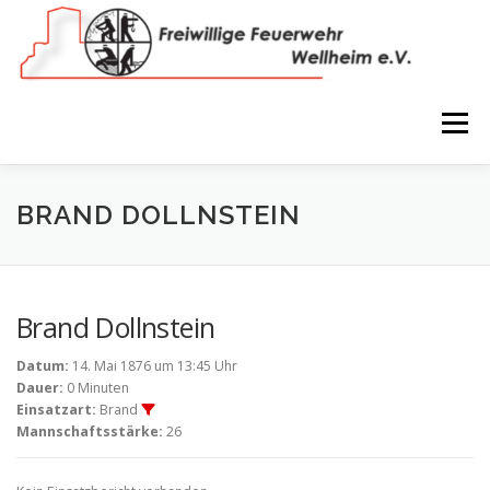
Zum
Inhalt
springen
Menü
NEWS
VEREIN
150 JAHRE
FEUERWEHR
BRAND DOLLNSTEIN
WIR IN BILDERN
TERMINE
IMPRESSUM
Brand Dollnstein
Datum:
14. Mai 1876 um 13:45 Uhr
COOKIE-RICHTLINIE (EU)
Dauer:
0 Minuten
Einsatzart:
Brand
Mannschaftsstärke:
26