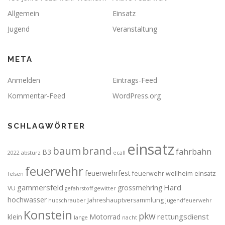
Allgemein
Einsatz
Jugend
Veranstaltung
META
Anmelden
Eintrags-Feed
Kommentar-Feed
WordPress.org
SCHLAGWÖRTER
einsatz
brand
baum
fahrbahn
B3
2022
absturz
ecall
feuerwehr
feuerwehrfest
feuerwehr wellheim einsatz
felsen
gammersfeld
Hard
grossmehring
VU
gefahrstoff
gewitter
hochwasser
Jahreshauptversammlung
hubschrauber
jugendfeuerwehr
Konstein
pkw
rettungsdienst
klein
Motorrad
lange
nacht