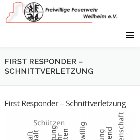
Zum
Inhalt
springen
Menü
NEWS
VEREIN
150 JAHRE
FEUERWEHR
FIRST RESPONDER –
SCHNITTVERLETZUNG
WIR IN BILDERN
TERMINE
IMPRESSUM
First Responder – Schnittverletzung
COOKIE-RICHTLINIE (EU)