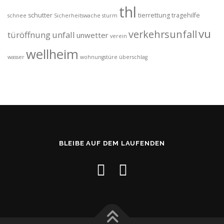
thl
schutter
tierrettung
tragehilfe
schnee
Sicherheitswache
sturm
vu
verkehrsunfall
türöffnung
unfall
unwetter
verein
wellheim
wasser
wohnungstüre
überschlag
BLEIBE AUF DEM LAUFENDEN