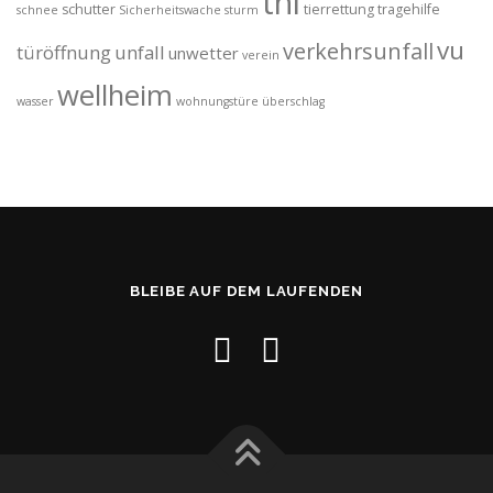
thl
schutter
tierrettung
tragehilfe
schnee
Sicherheitswache
sturm
vu
verkehrsunfall
türöffnung
unfall
unwetter
verein
wellheim
wasser
wohnungstüre
überschlag
BLEIBE AUF DEM LAUFENDEN