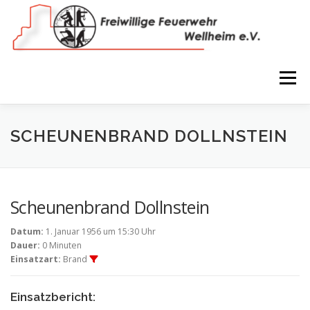
Zum
Inhalt
springen
Menü
NEWS
VEREIN
150 JAHRE
FEUERWEHR
SCHEUNENBRAND DOLLNSTEIN
WIR IN BILDERN
TERMINE
IMPRESSUM
Scheunenbrand Dollnstein
Datum:
1. Januar 1956 um 15:30 Uhr
COOKIE-RICHTLINIE (EU)
Dauer:
0 Minuten
Einsatzart:
Brand
Einsatzbericht: