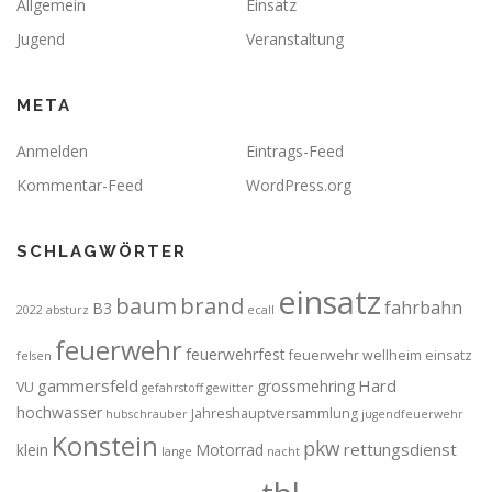
Allgemein
Einsatz
Jugend
Veranstaltung
META
Anmelden
Eintrags-Feed
Kommentar-Feed
WordPress.org
SCHLAGWÖRTER
einsatz
brand
baum
fahrbahn
B3
2022
absturz
ecall
feuerwehr
feuerwehrfest
feuerwehr wellheim einsatz
felsen
gammersfeld
Hard
grossmehring
VU
gefahrstoff
gewitter
hochwasser
Jahreshauptversammlung
hubschrauber
jugendfeuerwehr
Konstein
pkw
rettungsdienst
klein
Motorrad
lange
nacht