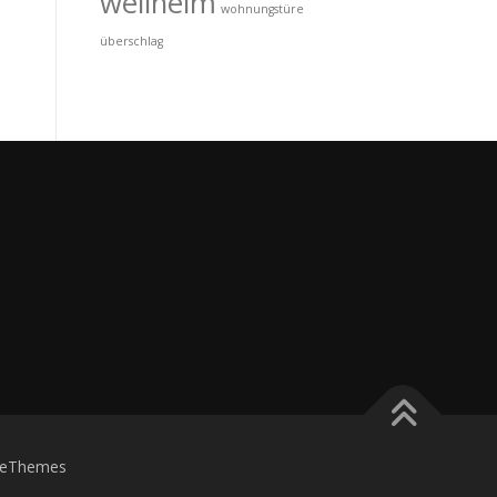
wellheim
wohnungstüre
überschlag
eThemes