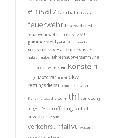
einsatz
fahrbahn
felsen
feuerwehr
feuerwehrfest
feuerwehr wellheim einsatz VU
gammersfeld
gefahrstoff
gewitter
Hard
grossmehring
hochwasser
Jahreshauptversammlung
hubschrauber
Konstein
klein
jugendfeuerwehr
pkw
Motorrad
lange
nacht
rettungsdienst
schutter
schnee
thl
tierrettung
Sicherheitswache
sturm
türöffnung
unfall
tragehilfe
unwetter
verein
vu
verkehrsunfall
wasser