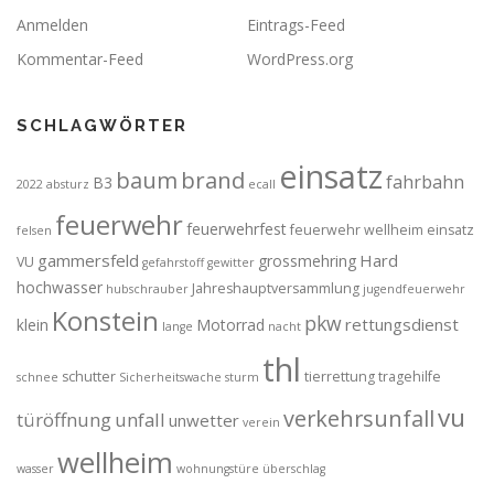
Anmelden
Eintrags-Feed
Kommentar-Feed
WordPress.org
SCHLAGWÖRTER
einsatz
brand
baum
fahrbahn
B3
2022
absturz
ecall
feuerwehr
feuerwehrfest
feuerwehr wellheim einsatz
felsen
gammersfeld
Hard
grossmehring
VU
gefahrstoff
gewitter
hochwasser
Jahreshauptversammlung
hubschrauber
jugendfeuerwehr
Konstein
pkw
rettungsdienst
klein
Motorrad
lange
nacht
thl
schutter
tierrettung
tragehilfe
schnee
Sicherheitswache
sturm
vu
verkehrsunfall
türöffnung
unfall
unwetter
verein
wellheim
wasser
wohnungstüre
überschlag