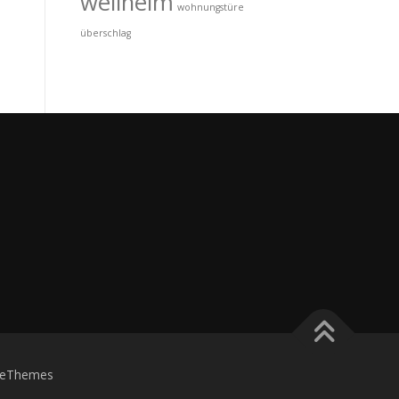
wellheim
wohnungstüre
überschlag
eThemes