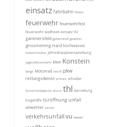
einsatz
fahrbahn
felsen
feuerwehr
feuerwehrfest
feuerwehr wellheim einsatz VU
gammersfeld
gefahrstoff
gewitter
Hard
grossmehring
hochwasser
Jahreshauptversammlung
hubschrauber
Konstein
klein
jugendfeuerwehr
pkw
Motorrad
lange
nacht
rettungsdienst
schutter
schnee
thl
tierrettung
Sicherheitswache
sturm
türöffnung
unfall
tragehilfe
unwetter
verein
vu
verkehrsunfall
wasser