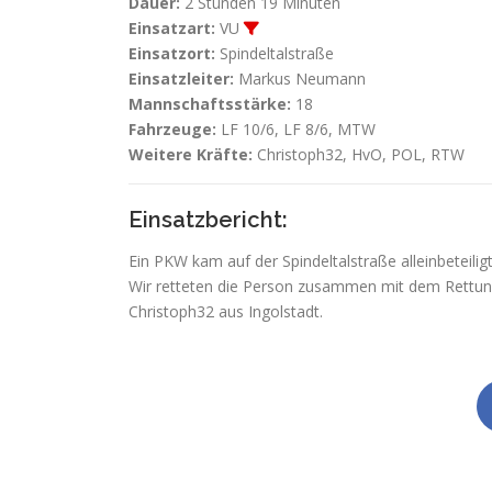
Dauer:
2 Stunden 19 Minuten
Einsatzart:
VU
Einsatzort:
Spindeltalstraße
Einsatzleiter:
Markus Neumann
Mannschaftsstärke:
18
Fahrzeuge:
LF 10/6, LF 8/6, MTW
Weitere Kräfte:
Christoph32, HvO, POL, RTW
Einsatzbericht:
Ein PKW kam auf der Spindeltalstraße alleinbeteilig
Wir retteten die Person zusammen mit dem Rettung
Christoph32 aus Ingolstadt.