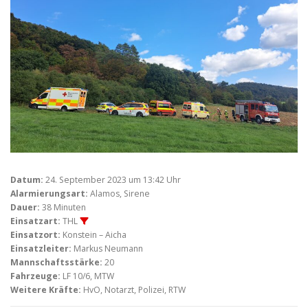
Datum:
24. September 2023 um 13:42 Uhr
Alarmierungsart:
Alamos, Sirene
Dauer:
38 Minuten
Einsatzart:
THL
Einsatzort:
Konstein – Aicha
Einsatzleiter:
Markus Neumann
Mannschaftsstärke:
20
Fahrzeuge:
LF 10/6, MTW
Weitere Kräfte:
HvO, Notarzt, Polizei, RTW