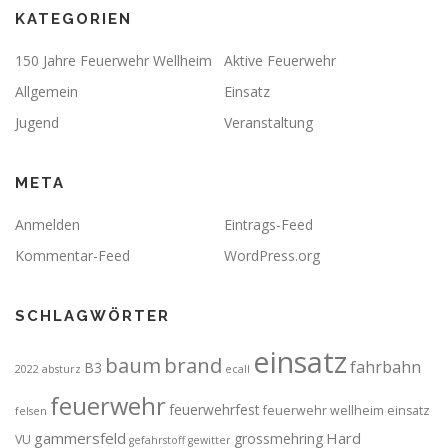
KATEGORIEN
150 Jahre Feuerwehr Wellheim
Aktive Feuerwehr
Allgemein
Einsatz
Jugend
Veranstaltung
META
Anmelden
Eintrags-Feed
Kommentar-Feed
WordPress.org
SCHLAGWÖRTER
einsatz
brand
baum
fahrbahn
B3
2022
absturz
ecall
feuerwehr
feuerwehrfest
feuerwehr wellheim einsatz
felsen
gammersfeld
Hard
grossmehring
VU
gefahrstoff
gewitter