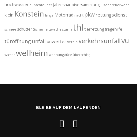
hochwasser
Jahreshauptversammlung
hubschrauber
jugendfeuerwehr
Konstein
pkw
rettungsdienst
klein
Motorrad
lange
nacht
thl
schutter
tierrettung
tragehilfe
schnee
Sicherheitswache
sturm
vu
verkehrsunfall
türöffnung
unfall
unwetter
verein
wellheim
wasser
wohnungstüre
überschlag
BLEIBE AUF DEM LAUFENDEN