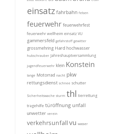
einsatz
fahrbahn
felsen
feuerwehr
feuerwehrfest
feuerwehr wellheim einsatz VU
gammersfeld
gefahrstoff
gewitter
Hard
grossmehring
hochwasser
Jahreshauptversammlung
hubschrauber
Konstein
klein
jugendfeuerwehr
pkw
Motorrad
lange
nacht
rettungsdienst
schutter
schnee
thl
tierrettung
Sicherheitswache
sturm
türöffnung
unfall
tragehilfe
unwetter
verein
vu
verkehrsunfall
wasser