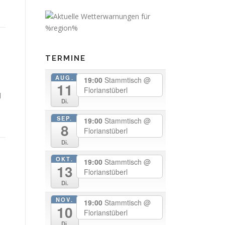
TERMINE
AUG.
19:00
Stammtisch
@
11
Florianstüberl
d
Di.
SEP.
19:00
Stammtisch
@
8
Florianstüberl
Di.
OKT.
19:00
Stammtisch
@
13
Florianstüberl
Di.
NOV.
19:00
Stammtisch
@
10
Florianstüberl
Di.