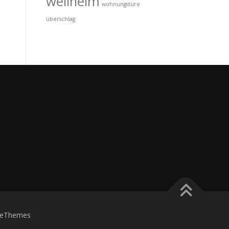
wellheim
wohnungstüre
überschlag
eThemes