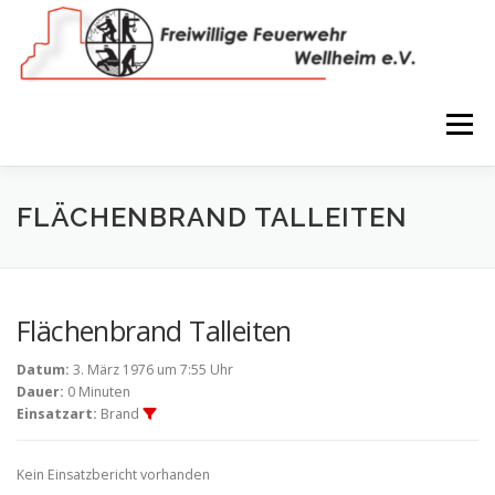
Zum
Inhalt
springen
Menü
NEWS
VEREIN
150 JAHRE
FEUERWEHR
FLÄCHENBRAND TALLEITEN
WIR IN BILDERN
TERMINE
IMPRESSUM
Flächenbrand Talleiten
Datum:
3. März 1976 um 7:55 Uhr
COOKIE-RICHTLINIE (EU)
Dauer:
0 Minuten
Einsatzart:
Brand
Kein Einsatzbericht vorhanden