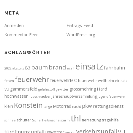
META
Anmelden
Eintrags-Feed
Kommentar-Feed
WordPress.org
SCHLAGWÖRTER
einsatz
brand
baum
fahrbahn
B3
2022
absturz
ecall
feuerwehr
feuerwehrfest
feuerwehr wellheim einsatz
felsen
gammersfeld
Hard
grossmehring
VU
gefahrstoff
gewitter
hochwasser
Jahreshauptversammlung
hubschrauber
jugendfeuerwehr
Konstein
pkw
rettungsdienst
klein
Motorrad
lange
nacht
thl
schutter
tierrettung
tragehilfe
schnee
Sicherheitswache
sturm
vu
verkehrsunfall
türöffnung
unfall
unwetter
verein