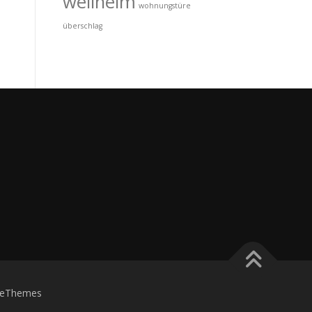
wellheim
wohnungstüre
überschlag
eThemes