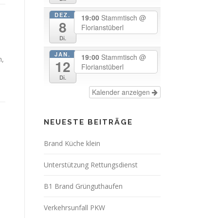
DEZ.
19:00
Stammtisch
@
8
Florianstüberl
Di.
JAN.
19:00
Stammtisch
@
n,
12
Florianstüberl
Di.
Kalender anzeigen
NEUESTE BEITRÄGE
Brand Küche klein
Unterstützung Rettungsdienst
B1 Brand Grünguthaufen
Verkehrsunfall PKW