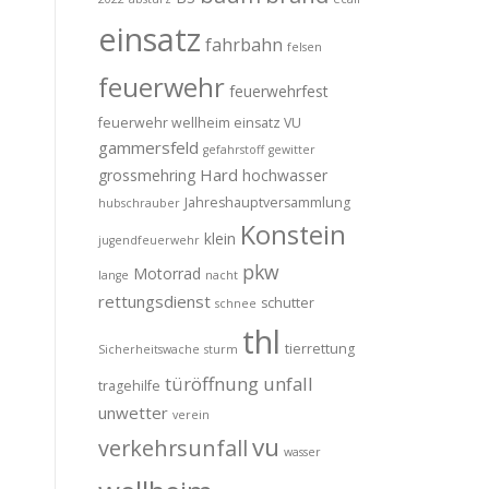
einsatz
fahrbahn
felsen
feuerwehr
feuerwehrfest
feuerwehr wellheim einsatz VU
gammersfeld
gefahrstoff
gewitter
Hard
grossmehring
hochwasser
Jahreshauptversammlung
hubschrauber
Konstein
klein
jugendfeuerwehr
pkw
Motorrad
lange
nacht
rettungsdienst
schutter
schnee
thl
tierrettung
Sicherheitswache
sturm
türöffnung
unfall
tragehilfe
unwetter
verein
vu
verkehrsunfall
wasser