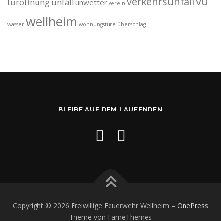
vu
verkehrsunfall
türöffnung
unfall
unwetter
verein
wellheim
wasser
wohnungstüre
überschlag
BLEIBE AUF DEM LAUFENDEN
Copyright © 2026 Freiwillige Feuerwehr Wellheim
–
OnePress
Theme von FameThemes