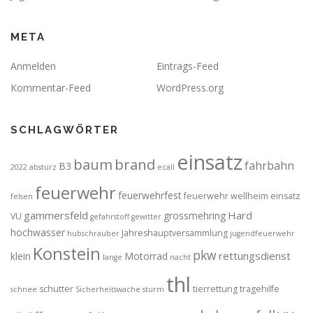
META
Anmelden
Eintrags-Feed
Kommentar-Feed
WordPress.org
SCHLAGWÖRTER
einsatz
brand
baum
fahrbahn
B3
2022
absturz
ecall
feuerwehr
feuerwehrfest
feuerwehr wellheim einsatz
felsen
gammersfeld
Hard
grossmehring
VU
gefahrstoff
gewitter
hochwasser
Jahreshauptversammlung
hubschrauber
jugendfeuerwehr
Konstein
pkw
rettungsdienst
klein
Motorrad
lange
nacht
thl
schutter
tierrettung
tragehilfe
schnee
Sicherheitswache
sturm