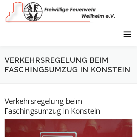
Zum
Inhalt
springen
Menü
NEWS
VEREIN
150 JAHRE
FEUERWEHR
VERKEHRSREGELUNG BEIM
FASCHINGSUMZUG IN KONSTEIN
WIR IN BILDERN
TERMINE
IMPRESSUM
Verkehrsregelung beim
COOKIE-RICHTLINIE (EU)
Faschingsumzug in Konstein