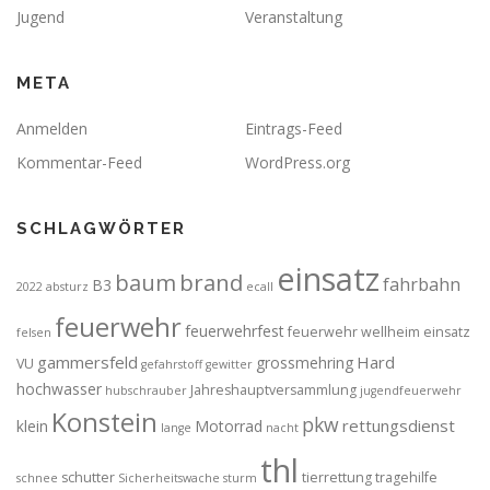
Jugend
Veranstaltung
META
Anmelden
Eintrags-Feed
Kommentar-Feed
WordPress.org
SCHLAGWÖRTER
einsatz
brand
baum
fahrbahn
B3
2022
absturz
ecall
feuerwehr
feuerwehrfest
feuerwehr wellheim einsatz
felsen
gammersfeld
Hard
grossmehring
VU
gefahrstoff
gewitter
hochwasser
Jahreshauptversammlung
hubschrauber
jugendfeuerwehr
Konstein
pkw
rettungsdienst
klein
Motorrad
lange
nacht
thl
schutter
tierrettung
tragehilfe
schnee
Sicherheitswache
sturm