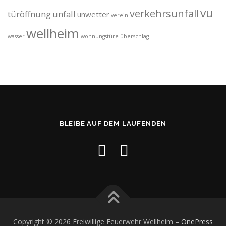
vu
verkehrsunfall
türöffnung
unfall
unwetter
verein
wellheim
wasser
wohnungstüre
überschlag
BLEIBE AUF DEM LAUFENDEN
Copyright © 2026 Freiwillige Feuerwehr Wellheim
–
OnePress