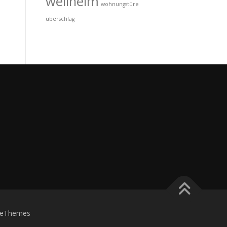
wellheim
wohnungstüre
überschlag
eThemes