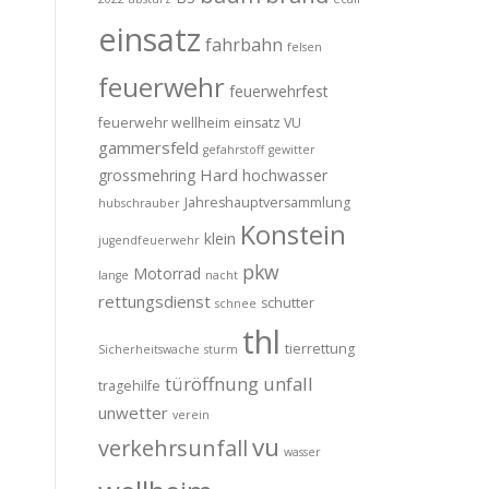
einsatz
fahrbahn
felsen
feuerwehr
feuerwehrfest
feuerwehr wellheim einsatz VU
gammersfeld
gefahrstoff
gewitter
Hard
grossmehring
hochwasser
Jahreshauptversammlung
hubschrauber
Konstein
klein
jugendfeuerwehr
pkw
Motorrad
lange
nacht
rettungsdienst
schutter
schnee
thl
tierrettung
Sicherheitswache
sturm
türöffnung
unfall
tragehilfe
unwetter
verein
vu
verkehrsunfall
wasser