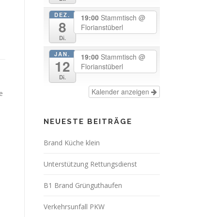
DEZ.
19:00
Stammtisch
@
8
Florianstüberl
Di.
JAN.
19:00
Stammtisch
@
12
Florianstüberl
Di.
Kalender anzeigen
e
NEUESTE BEITRÄGE
Brand Küche klein
Unterstützung Rettungsdienst
B1 Brand Grünguthaufen
Verkehrsunfall PKW