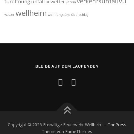
vu
verkehrsunfall
türöffnung
unfall
unwetter
verein
wellheim
wasser
wohnungstüre
überschlag
BLEIBE AUF DEM LAUFENDEN
Copyright © 2026 Freiwillige Feuerwehr Wellheim
–
OnePress
Theme von FameThemes