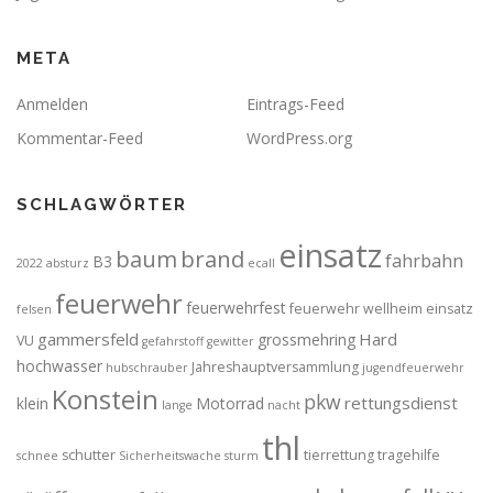
META
Anmelden
Eintrags-Feed
Kommentar-Feed
WordPress.org
SCHLAGWÖRTER
einsatz
brand
baum
fahrbahn
B3
2022
absturz
ecall
feuerwehr
feuerwehrfest
feuerwehr wellheim einsatz
felsen
gammersfeld
Hard
grossmehring
VU
gefahrstoff
gewitter
hochwasser
Jahreshauptversammlung
hubschrauber
jugendfeuerwehr
Konstein
pkw
rettungsdienst
klein
Motorrad
lange
nacht
thl
schutter
tierrettung
tragehilfe
schnee
Sicherheitswache
sturm