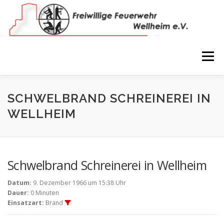
Zum
Inhalt
springen
Menü
NEWS
VEREIN
150 JAHRE
FEUERWEHR
SCHWELBRAND SCHREINEREI IN
WELLHEIM
WIR IN BILDERN
TERMINE
IMPRESSUM
Schwelbrand Schreinerei in Wellheim
COOKIE-RICHTLINIE (EU)
Datum:
9. Dezember 1966 um 15:38 Uhr
Dauer:
0 Minuten
Einsatzart:
Brand