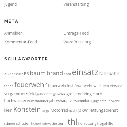
Jugend
Veranstaltung
META
Anmelden
Eintrags-Feed
Kommentar-Feed
WordPress.org
SCHLAGWÖRTER
einsatz
brand
baum
fahrbahn
B3
2022
absturz
ecall
feuerwehr
feuerwehrfest
feuerwehr wellheim einsatz
felsen
gammersfeld
Hard
grossmehring
VU
gefahrstoff
gewitter
hochwasser
Jahreshauptversammlung
hubschrauber
jugendfeuerwehr
Konstein
pkw
rettungsdienst
klein
Motorrad
lange
nacht
thl
schutter
tierrettung
tragehilfe
schnee
Sicherheitswache
sturm