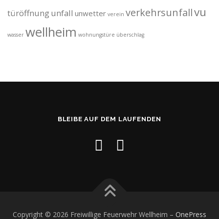
vu
verkehrsunfall
türöffnung
unfall
unwetter
verein
wellheim
wasser
wohnungstüre
überschlag
BLEIBE AUF DEM LAUFENDEN
Copyright © 2026 Freiwillige Feuerwehr Wellheim
–
OnePress